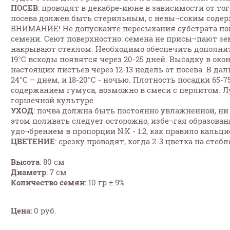
ПОСЕВ
: проводят в декабре-июне в зависимости от то
посева должен быть стерильным, с невы¬соким содер
ВНИМАНИЕ! Не допускайте пересыхания субстрата пок
семени. Сеют поверхностно: семена не присы¬пают зе
накрывают стеклом. Необходимо обеспечить дополните
19°С всходы появятся через 20-25 дней. Высадку в ок
настоящих листьев через 12-13 недель от посева. В д
24°С – днем, и 18-20°С - ночью. Плотность посадки 65-
содержанием гумуса, возможно в смеси с перлитом. Л
горшечной культуре.
УХОД
: почва должна быть постоянно увлажненной, ни
этом поливать следует осторожно, избе¬гая образов
удо¬брением в пропорции N:K - 1:2, как правило каль
ЦВЕТЕНИЕ
: срезку проводят, когда 2-3 цветка на стеб
Высота
: 80 см
Диаметр
: 7 см
Количество семян
: 10 гр ± 9%
Цена:
0 руб.